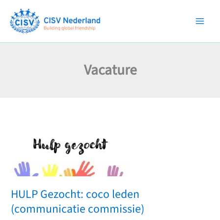
Ga
naar
de
inhoud
Vacature
HULP Gezocht: coco leden
(communicatie commissie)