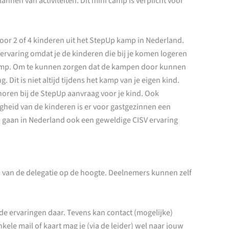
nen van activiteiten. Dit mini camp is verplicht voor
or 2 of 4 kinderen uit het StepUp kamp in Nederland.
 ervaring omdat je de kinderen die bij je komen logeren
kamp. Om te kunnen zorgen dat de kampen door kunnen
Dit is niet altijd tijdens het kamp van je eigen kind.
horen bij de StepUp aanvraag voor je kind. Ook
igheid van de kinderen is er voor gastgezinnen een
 gaan in Nederland ook een geweldige CISV ervaring
s van de delegatie op de hoogte. Deelnemers kunnen zelf
de ervaringen daar. Tevens kan contact (mogelijke)
e mail of kaart mag je (via de leider) wel naar jouw