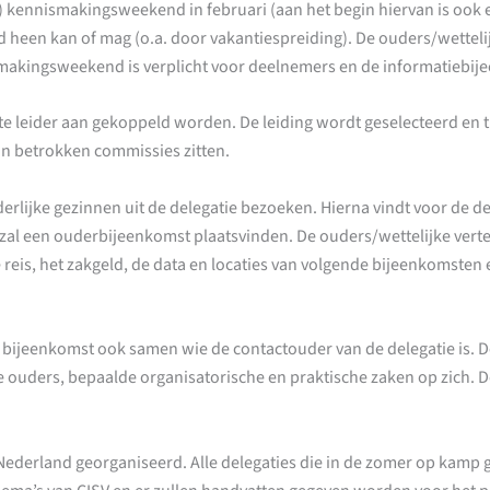
hte) kennismakingsweekend in februari (aan het begin hiervan is oo
d heen kan of mag (o.a. door vakantiespreiding). De ouders/wettel
akingsweekend is verplicht voor deelnemers en de informatiebije
kte leider aan gekoppeld worden. De leiding wordt geselecteerd en 
in betrokken commissies zitten.
derlijke gezinnen uit de delegatie bezoeken. Hierna vindt voor de
an zal een ouderbijeenkomst plaatsvinden. De ouders/wettelijke v
is, het zakgeld, de data en locaties van volgende bijeenkomsten e.
 bijeenkomst ook samen wie de contactouder van de delegatie is. D
 ouders, bepaalde organisatorische en praktische zaken op zich. 
 Nederland georganiseerd. Alle delegaties die in de zomer op kam