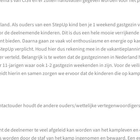
ma’s van CISV en er zullen handvatten gegeven worden voor het plan
and. Als ouders van een StepUp kind ben je 1 weekend gastgezin vo
oor de deelnemende kinderen. Dit is dus een hele mooie verrijkende
unt bieden. Daarna gaan ze vaak vol enthousiasme en energie op 
tepUp verplicht. Houd hier dus rekening mee in de vakantieplanning. 
verteld. Belangrijk is te weten dat de gastgezinnen in Nederland 
 11-jarigen waar ook 1-2 gastgezin weekenden in zijn. Voor de veil
idt hierin en samen zorgen we ervoor dat de kinderen die op kamp
e contactouder houdt de andere ouders/wettelijke vertegenwoordiger
ont de deelnemer te veel afgeleid kan worden van het kampleven en 
 worden door de staf van het kamp ingenomen en bewaard. Een enkel