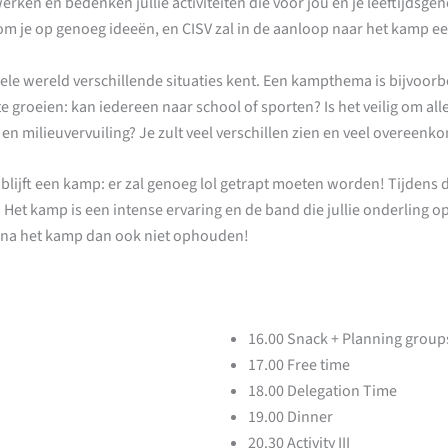
 werken en bedenken jullie activiteiten die voor jou en je leeftijdsge
m je op genoeg ideeën, en CISV zal in de aanloop naar het kamp e
le wereld verschillende situaties kent. Een kampthema is bijvoorbe
te groeien: kan iedereen naar school of sporten? Is het veilig om all
 en milieuvervuiling? Je zult veel verschillen zien en veel overeen
blijft een kamp: er zal genoeg lol getrapt moeten worden! Tijdens de
et kamp is een intense ervaring en de band die jullie onderling o
l na het kamp dan ook niet ophouden!
16.00 Snack + Planning group
17.00 Free time
18.00 Delegation Time
19.00 Dinner
20.30 Activity III