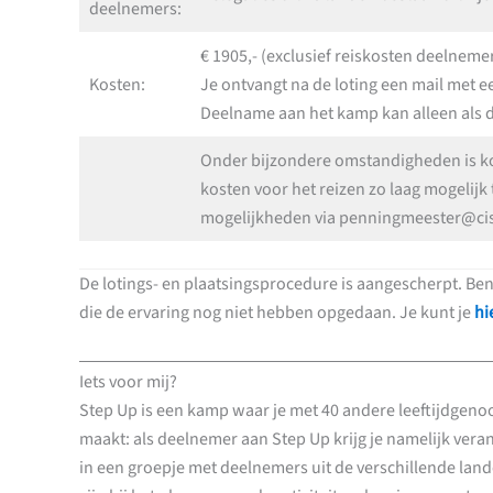
deelnemers:
€ 1905,- (exclusief reiskosten deelnemer
Kosten:
Je ontvangt na de loting een mail met ee
Deelname aan het kamp kan alleen als d
Onder bijzondere omstandigheden is k
kosten voor het reizen zo laag mogelij
mogelijkheden via penningmeester@cis
De lotings- en plaatsingsprocedure is aangescherpt. B
die de ervaring nog niet hebben opgedaan. Je kunt je
hi
Iets voor mij?
Step Up is een kamp waar je met 40 andere leeftijdgenoo
maakt: als deelnemer aan Step Up krijg je namelijk veran
in een groepje met deelnemers uit de verschillende land