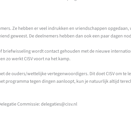
lnemers. Ze hebben er veel indrukken en vriendschappen opgeda
oeiend geweest. De deelnemers hebben dan ook een paar dagen nod
of briefwisseling wordt contact gehouden met de nieuwe internation
 en zo werkt CISV voort na het kamp.
 met de ouders/wettelijke vertegenwoordigers. Dit doet CISV om te le
 het programma tegen dingen aanloopt, kun je natuurlijk altijd terec
 Delegatie Commissie: delegaties@cisv.nl