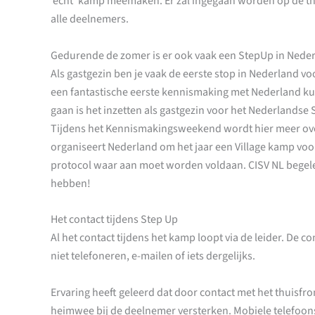
‘echt’ kamp meemaken. Er zal ingegaan worden op de the
alle deelnemers.
Gedurende de zomer is er ook vaak een StepUp in Nederl
Als gastgezin ben je vaak de eerste stop in Nederland v
een fantastische eerste kennismaking met Nederland k
gaan is het inzetten als gastgezin voor het Nederlandse S
Tijdens het Kennismakingsweekend wordt hier meer over 
organiseert Nederland om het jaar een Village kamp voor
protocol waar aan moet worden voldaan. CISV NL begele
hebben!
Het contact tijdens Step Up
Al het contact tijdens het kamp loopt via de leider. D
niet telefoneren, e-mailen of iets dergelijks.
Ervaring heeft geleerd dat door contact met het thuisfr
heimwee bij de deelnemer versterken. Mobiele telefoons