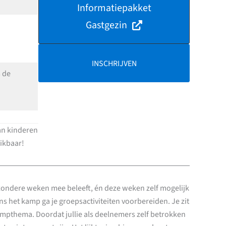
Informatiepakket
Gastgezin
INSCHRIJVEN
 de
an kinderen
hikbaar!
ijzondere weken mee beleeft, én deze weken zelf mogelijk
s het kamp ga je groepsactiviteiten voorbereiden. Je zit
kampthema. Doordat jullie als deelnemers zelf betrokken