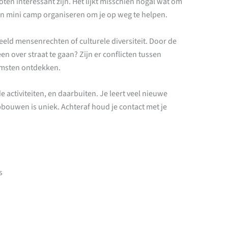
noten interessant zijn. Het lijkt misschien nogal wat om
en mini camp organiseren om je op weg te helpen.
eld mensenrechten of culturele diversiteit. Door de
een over straat te gaan? Zijn er conflicten tussen
komsten ontdekken.
 activiteiten, en daarbuiten. Je leert veel nieuwe
pbouwen is uniek. Achteraf houd je contact met je
s