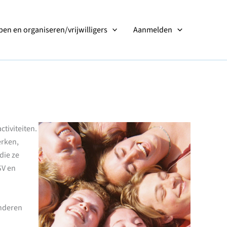
en en organiseren/vrijwilligers
Aanmelden
tiviteiten.
erken,
die ze
SV en
inderen