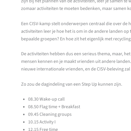
zijn bij het plannen van de activiteiten, leer je samen te
zomaar activiteiten te moeten bedenken, maar samen ko
Een CISV-kamp stelt onderwerpen centraal die over de he
activiteiten leer je hoe het is om in de andere landen op 
bepaalde groepen? En hoe zit het eigenlijk met recycling
De activiteiten hebben dus een serieus thema, maar, het 
mensen kennen en je maakt vrienden uit andere landen. H
nieuwe internationale vrienden, en de CISV-beleving za
Zo zou de dagindeling van een Step Up kunnen zijn.
08.30 Wake-up call
08.50 Flag time + Breakfast
09.45 Cleaning groups
10.15 Activity I
12.15 Free time