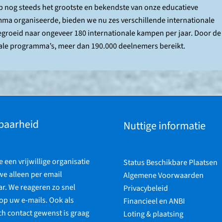
amp nog steeds het grootste en bekendste van onze educatieve
ma organiseerde, bieden we nu zes verschillende internationale
gegroeid naar ongeveer 180 internationale kampen per jaar. Door de
onale programma’s, meer dan 190.000 deelnemers bereikt.
baarheid
Nuttige informatie
een vrijwillige organisatie
Status Beschikbare Plaatsen
 we alleen per email
Algemene Voorwaarden
r. We reageren zo snel
Privacybeleid
op uw e-mails. Ook als
Financieel en ANBI
ch contact gewenst is graag
Loting & plaatsing