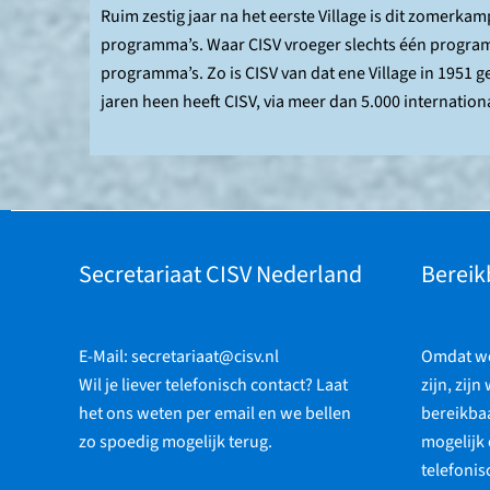
Ruim zestig jaar na het eerste Village is dit zomerk
programma’s. Waar CISV vroeger slechts één program
programma’s. Zo is CISV van dat ene Village in 1951 
jaren heen heeft CISV, via meer dan 5.000 internati
Secretariaat CISV Nederland
Bereik
E-Mail:
secretariaat@cisv.nl
Omdat we 
Wil je liever telefonisch contact? Laat
zijn, zijn
het ons weten per email en we bellen
bereikbaa
zo spoedig mogelijk terug.
mogelijk 
telefonis