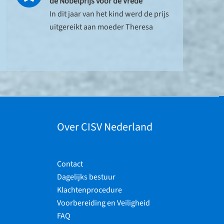
de Nobelprijs voor de Vrede
In dit jaar van het kind werd de prijs
uitgereikt aan moeder Theresa
Over CISV Nederland
Contact
Dagelijks bestuur
Klachtenprocedure
Voorbereiding en Veiligheid
FAQ