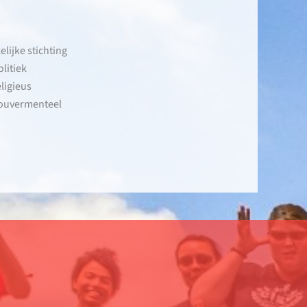
lijke stichting
litiek
ligieus
ouvermenteel