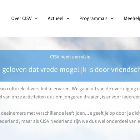
Over CISV
Actueel
Programma’s
Meehelp
CISV heeft een visie
j geloven dat vrede mogelijk is door vriendsc
 culturele diversiteit te ervaren. We gaan uit van de overtuiging d
l van onze activiteiten dus om jongeren draaien, is er voor iedereen
 deelnemers met verschillende leeftijden. Je geeft je op door je dich
derland’, maar als CISV Nederland zijn we dus wel onderdeel van ee