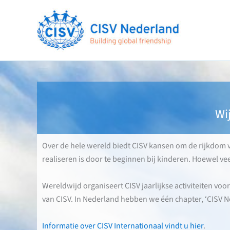
Ga
naar
de
inhoud
Wi
Over de hele wereld biedt CISV kansen om de rijkdom van
realiseren is door te beginnen bij kinderen. Hoewel vee
Wereldwijd organiseert CISV jaarlijkse activiteiten voor
van CISV. In Nederland hebben we één chapter, ‘CISV Ne
Informatie over CISV Internationaal vindt u hier
.