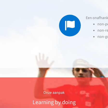
Een onafhanke
non-po
non-re
non-g
Onze aanpak
Learning by doing