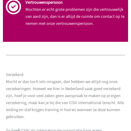
Vertrouwenspersoon
Mochten er echt grote problemen zijn die vertrouwelijk
van aard zijn, dan is er altijd de ruimte om contact op te
nemen met onze vertrouwenspersoon.
Verzekerd
Mocht er dan toch iets misgaan, dan hebben we altijd nog onze
verzekeringen. Hoewel we hier in Nederland vaak goed verzekerd
zijn, hoef je voor veel zaken geen aanspraak te maken op je eigen
verzekering, maar kan je bij die van CISV international terecht. Alle
leiding en staf krijgen training in hoe en wanneer ze deze kunnen
gebruiken.
Zo heeft CISV als internationale organisatie haar eigen