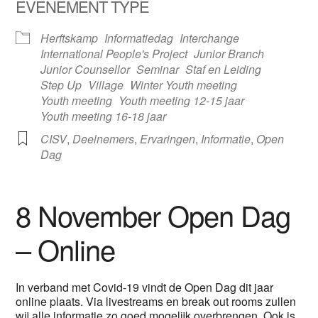
EVENEMENT TYPE
Herftskamp
Informatiedag
Interchange
International People's Project
Junior Branch
Junior Counsellor
Seminar
Staf en Leiding
Step Up
Village
Winter Youth meeting
Youth meeting
Youth meeting 12-15 jaar
Youth meeting 16-18 jaar
CISV
,
Deelnemers
,
Ervaringen
,
Informatie
,
Open
Dag
8 November Open Dag
– Online
In verband met Covid-19 vindt de Open Dag dit jaar
online plaats. Via livestreams en break out rooms zullen
wij alle informatie zo goed mogelijk overbrengen. Ook is