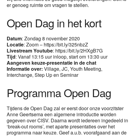
er genoeg ruimte om vragen te stellen.
Open Dag in het kort
Datum
: Zondag 8 november 2020
Locatie
: Zoom – https://bit.ly/325nbzZ
Livestream Youtube
: https://bit.ly/2HXgB7G
Tijd
: Vanaf 13:15 uur inloop, start om 13:30 uur
Aangeven keuze-presentatie in de chat
Informatie
over:
Village, JC, Youth Meeting,
Interchange, Step Up en Seminar
Programma Open Dag
Tijdens de Open Dag zal er eerst door onze voorzitster
Anne Geertsema een algemene introductie worden
gegeven over CISV. Daarna wordt iedereen ingedeeld in
‘break-out rooms’, met aparte presentaties over het
programma naar keuze. Geef a.u.b. voorafgaand aan de