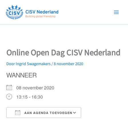
Ga
naar
de
inhoud
Online Open Dag CISV Nederland
Door
Ingrid Swagemakers
/
8 november 2020
WANNEER
08 november 2020
13:15 - 16:30
AAN AGENDA TOEVOEGEN
Download ICS
Google Calendar