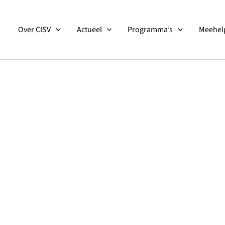
Over CISV
Actueel
Programma’s
Meehelp