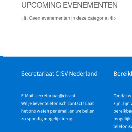
UPCOMING EVENEMENTEN
<li>Geen evenementen in deze categorie</li>
Secretariaat CISV Nederland
Bereik
E-Mail:
secretariaat@cisv.nl
Omdat we 
Wil je liever telefonisch contact? Laat
zijn, zijn
het ons weten per email en we bellen
bereikbaa
zo spoedig mogelijk terug.
mogelijk 
telefonis