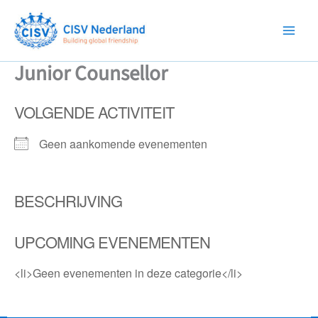
Ga
naar
de
inhoud
Junior Counsellor
VOLGENDE ACTIVITEIT
Geen aankomende evenementen
BESCHRIJVING
UPCOMING EVENEMENTEN
<li>Geen evenementen in deze categorie</li>