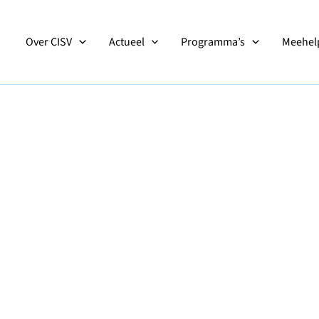
Over CISV
Actueel
Programma’s
Meehelp