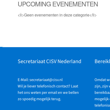
UPCOMING EVENEMENTEN
<li>Geen evenementen in deze categorie</li>
Secretariaat CISV Nederland
Bereik
E-Mail:
secretariaat@cisv.nl
Omdat we 
Wil je liever telefonisch contact? Laat
zijn, zijn
het ons weten per email en we bellen
bereikbaa
zo spoedig mogelijk terug.
mogelijk 
telefonis