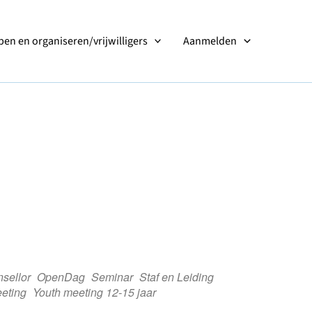
en en organiseren/vrijwilligers
Aanmelden
sellor
OpenDag
Seminar
Staf en Leiding
eting
Youth meeting 12-15 jaar