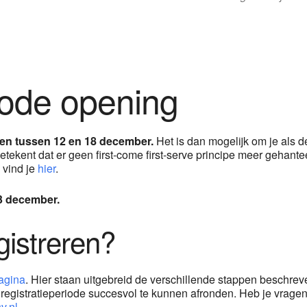
e Calendar
iCalendar
iode opening
pen tussen 12 en 18 december.
Het is dan mogelijk om je als d
kent dat er geen first-come first-serve principe meer gehanteer
 vind je
hier
.
23 december.
gistreren?
agina
. Hier staan uitgebreid de verschillende stappen beschrev
e registratieperiode succesvol te kunnen afronden. Heb je vrage
v.nl
.