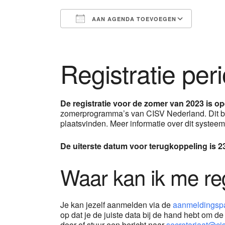
AAN AGENDA TOEVOEGEN
Download ICS
Googl
Registratie per
De registratie voor de zomer van 2023 is o
zomerprogramma’s van CISV Nederland. Dit bete
plaatsvinden. Meer informatie over dit systeem
De uiterste datum voor terugkoppeling is 
Waar kan ik me re
Je kan jezelf aanmelden via de
aanmeldingsp
op dat je de juiste data bij de hand hebt om d
door of stuur een bericht naar
secretariaat@cis