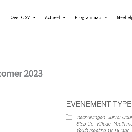
Over CISV
Actueel
Programma’s
Meehelp
 zomer 2023
EVENEMENT TYPE
2
Inschrijvingen
Junior Coun
Step Up
Village
Youth me
Youth meeting 16-18 jaar