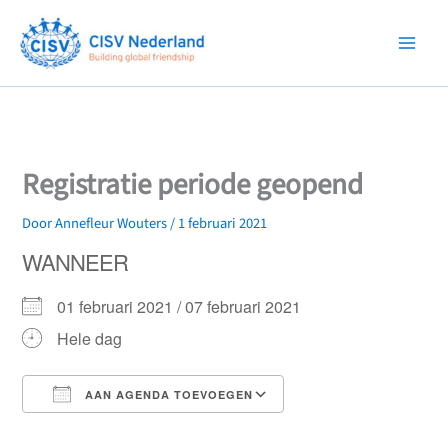
Ga
naar
de
inhoud
Registratie periode geopend
Door
Annefleur Wouters
/
1 februari 2021
WANNEER
01 februari 2021 / 07 februari 2021
Hele dag
AAN AGENDA TOEVOEGEN
Download ICS
Google Calendar