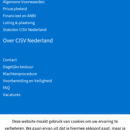
Algemene Voorwaarden
Privacybeleid
Financieel en ANBI
Loting & plaatsing
Statuten CISV Nederland
Over CISV Nederland
Contact
Dagelijks bestuur
Klachtenprocedure
Voorbereiding en Veiligheid
FAQ
Vacatures
Deze website maakt gebruik van cookies om uw ervaring te
Copyright © 2026
-
CISV Nederland
- Website mede mogelijk gemaakt door
verbeteren. We gaan ervan uit dat je hiermee akkoord gaat, maar je