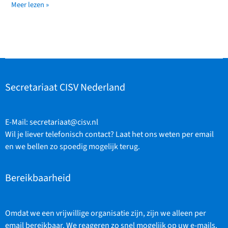
Hoe
Meer lezen »
werkt
de
inschrijving
voor
JCs?
Secretariaat CISV Nederland
E-Mail:
secretariaat@cisv.nl
Wil je liever telefonisch contact? Laat het ons weten per email
en we bellen zo spoedig mogelijk terug.
Bereikbaarheid
Omdat we een vrijwillige organisatie zijn, zijn we alleen per
email bereikbaar. We reageren zo snel mogelijk op uw e-mails.