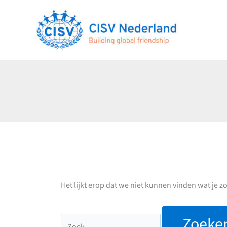
Ga
naar
de
inhoud
Het lijkt erop dat we niet kunnen vinden wat je 
Zoek
naar: