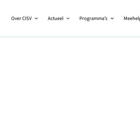
Over CISV
Actueel
Programma’s
Meehelp