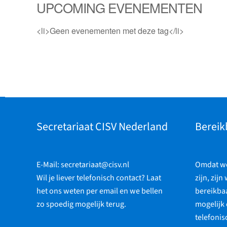
UPCOMING EVENEMENTEN
<li>Geen evenementen met deze tag</li>
Secretariaat CISV Nederland
Bereik
E-Mail:
secretariaat@cisv.nl
Omdat we 
Wil je liever telefonisch contact? Laat
zijn, zijn
het ons weten per email en we bellen
bereikbaa
zo spoedig mogelijk terug.
mogelijk 
telefonis