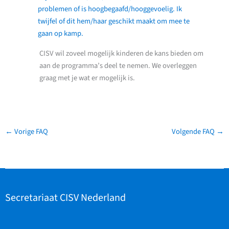
problemen of is hoogbegaafd/hooggevoelig. Ik
twijfel of dit hem/haar geschikt maakt om mee te
gaan op kamp.
CISV wil zoveel mogelijk kinderen de kans bieden om
aan de programma’s deel te nemen. We overleggen
graag met je wat er mogelijk is.
←
Vorige FAQ
Volgende FAQ
→
Secretariaat CISV Nederland