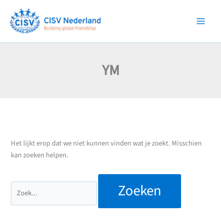
Ga
naar
de
inhoud
YM
Het lijkt erop dat we niet kunnen vinden wat je zoekt. Misschien
kan zoeken helpen.
Zoek
naar: